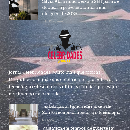
Silvia Abravanel deixa o SBT para se
dedicar à pré-candidatura nas
eleições de 2026
JULHO 27, 2026
Jornal Celebridades: Muito mais que fofocas!
Mergulhe no mundo das celebridades, da política, da
tecnologia e descubra as últimas notícias que estão
movimentando o mundo.
Instalação artística em museu de
Santos conecta memória e tecnologia
MARÇO 9, 2026
Valuation em tempos de incerteza: