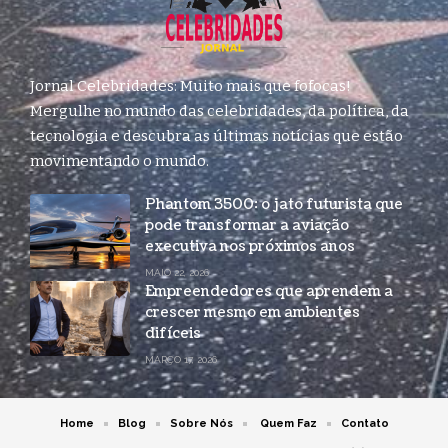
Jornal Celebridades: Muito mais que fofocas!
Mergulhe no mundo das celebridades, da política, da
tecnologia e descubra as últimas notícias que estão
movimentando o mundo.
Phantom 3500: o jato futurista que
pode transformar a aviação
executiva nos próximos anos
MAIO 22, 2026
Empreendedores que aprendem a
crescer mesmo em ambientes
difíceis
MARÇO 17, 2026
Home
Blog
Sobre Nós
Quem Faz
Contato