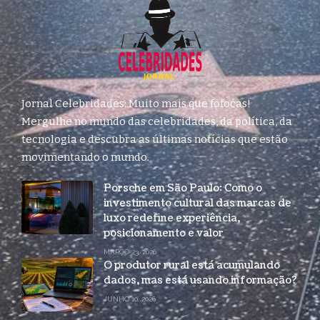
Jornal Celebridades: Muito mais que fofocas!
Mergulhe no mundo das celebridades, da política, da
tecnologia e descubra as últimas notícias que estão
movimentando o mundo.
Porsche em São Paulo: Como o
investimento cultural das marcas de
luxo redefine experiência,
posicionamento e valor
MARÇO 23, 2026
O produtor rural está acumulando
dados, mas está usando informação?
JUNHO 10, 2026