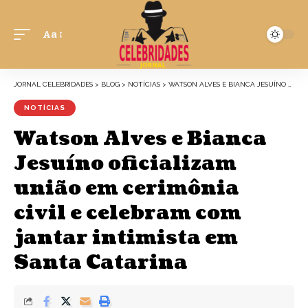
Aa
JORNAL CELEBRIDADES
>
BLOG
>
NOTÍCIAS
>
WATSON ALVES E BIANCA JESUÍNO OFICIALIZAM UNIÃO EM CERIMÔNIA CIVIL E CELEBRAM COM JANTAR INTIMISTA EM SANTA CATARINA
NOTÍCIAS
Watson Alves e Bianca
Jesuíno oficializam
união em cerimônia
civil e celebram com
jantar intimista em
Santa Catarina