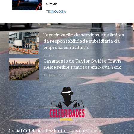
e voz
TECNOLOGIA
Terceirização de serviços e os limites
da responsabilidade subsidiária da
empresa contratante
JULHO 31, 2026
Casamento de Taylor Swift e Travis
Kelce reúne famosos em Nova York
JULHO 16, 2026
Jornal Celebridades: Muito mais que fofocas!