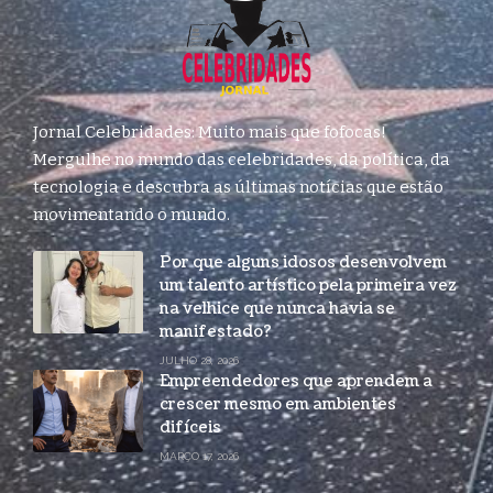
Jornal Celebridades: Muito mais que fofocas!
Mergulhe no mundo das celebridades, da política, da
tecnologia e descubra as últimas notícias que estão
movimentando o mundo.
Por que alguns idosos desenvolvem
um talento artístico pela primeira vez
na velhice que nunca havia se
manifestado?
JULHO 28, 2026
Empreendedores que aprendem a
crescer mesmo em ambientes
difíceis
MARÇO 17, 2026