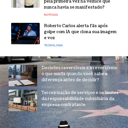
pela primeira vez na velhice que
nunca havia se manifestado?
NOTÍCIAS
Roberto Carlos alerta fãs após
golpe com IA que clona sua imagem
e voz
TECNOLOGIA
Decisões reversíveis e irreversíveis:
o que muda quando você sabe a
diferença antes de decidir?
JULHO 24, 2026
Terceirização de serviços e os limites
da responsabilidade subsidiária da
empresa contratante
JULHO 31, 2026