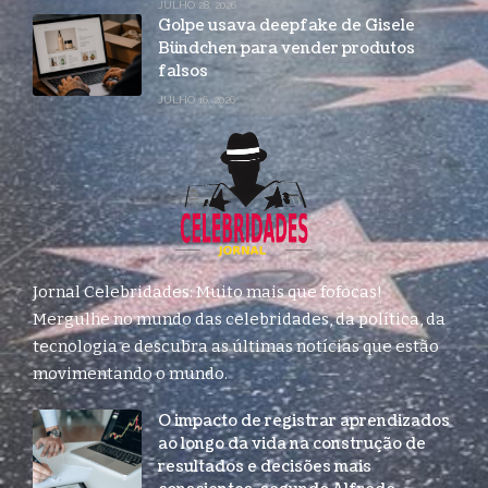
JULHO 28, 2026
Golpe usava deepfake de Gisele
Bündchen para vender produtos
falsos
JULHO 16, 2026
Jornal Celebridades: Muito mais que fofocas!
Mergulhe no mundo das celebridades, da política, da
tecnologia e descubra as últimas notícias que estão
movimentando o mundo.
O impacto de registrar aprendizados
ao longo da vida na construção de
resultados e decisões mais