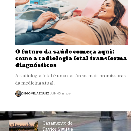
O futuro da saúde começa aqui:
como a radiologia fetal transforma
diagnósticos
A radiologia fetal é uma das áreas mais promissoras
da medicina atual,…
DIEGO VELÁZQUEZ
JUNHO 11, 2025
Casamento de
Taylor Swift e