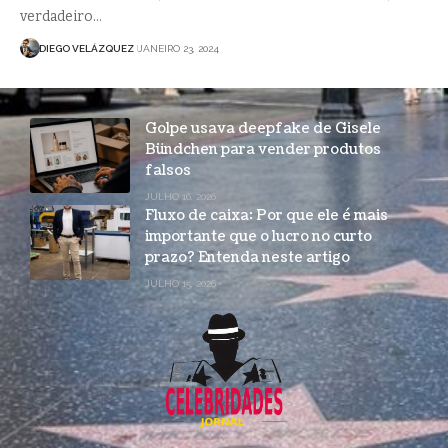
verdadeiro…
DIEGO VELÁZQUEZ
JANEIRO 23, 2024
Golpe usava deepfake de Gisele
Bündchen para vender produtos
falsos
JULHO 16, 2026
Fluxo de caixa: Por que ele é mais
importante que o lucro no curto
prazo? Entenda neste artigo
JULHO 15, 2026