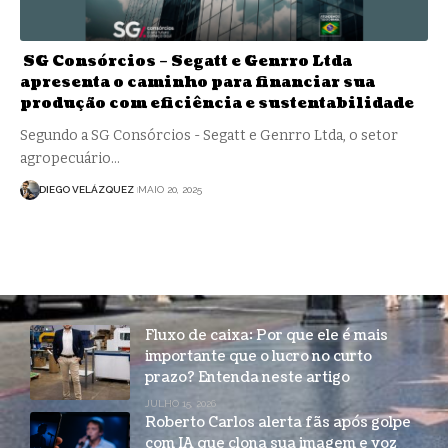
SG Consórcios – Segatt e Genrro Ltda
apresenta o caminho para financiar sua
produção com eficiência e sustentabilidade
Segundo a SG Consórcios - Segatt e Genrro Ltda, o setor
agropecuário…
DIEGO VELÁZQUEZ
MAIO 20, 2025
Fluxo de caixa: Por que ele é mais
importante que o lucro no curto
prazo? Entenda neste artigo
JULHO 15, 2026
Roberto Carlos alerta fãs após golpe
com IA que clona sua imagem e voz