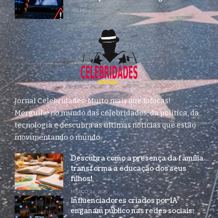
JULHO 27, 2026
Jornal Celebridades: Muito mais que fofocas!
Mergulhe no mundo das celebridades, da política, da
tecnologia e descubra as últimas notícias que estão
movimentando o mundo.
Descubra como a presença da família
transforma a educação dos seus
filhos!
MARÇO 24, 2026
Influenciadores criados por IA
enganam público nas redes sociais: