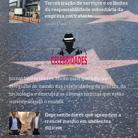
Terceirização de serviços e os limites
da responsabilidade subsidiária da
empresa contratante
JULHO 31, 2026
Jornal Celebridades: Muito mais que fofocas!
Mergulhe no mundo das celebridades, da política, da
tecnologia e descubra as últimas notícias que estão
movimentando o mundo.
Empreendedores que aprendem a
crescer mesmo em ambientes
difíceis
MARÇO 17, 2026