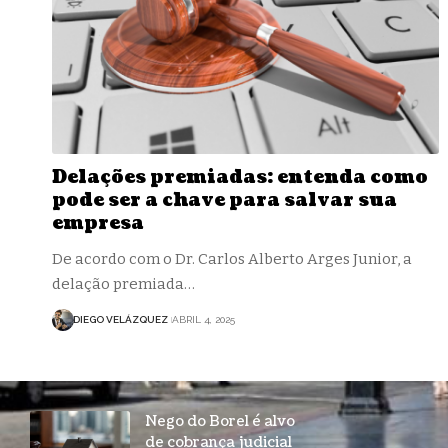
Delações premiadas: entenda como
pode ser a chave para salvar sua
empresa
De acordo com o Dr. Carlos Alberto Arges Junior, a
delação premiada…
DIEGO VELÁZQUEZ
ABRIL 4, 2025
Nego do Borel é alvo
de cobrança judicial