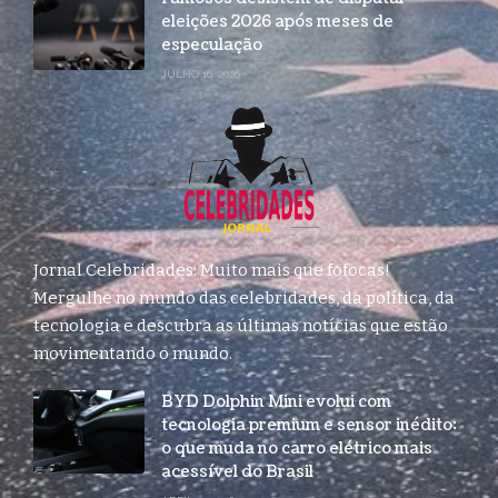
eleições 2026 após meses de
especulação
JULHO 16, 2026
Jornal Celebridades: Muito mais que fofocas!
Mergulhe no mundo das celebridades, da política, da
tecnologia e descubra as últimas notícias que estão
movimentando o mundo.
BYD Dolphin Mini evolui com
tecnologia premium e sensor inédito:
o que muda no carro elétrico mais
acessível do Brasil