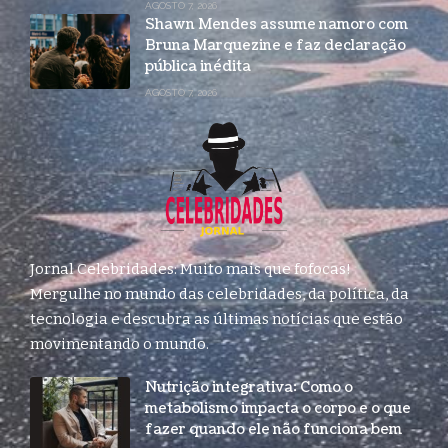
AGOSTO 7, 2026
Shawn Mendes assume namoro com
Bruna Marquezine e faz declaração
pública inédita
AGOSTO 7, 2026
Jornal Celebridades: Muito mais que fofocas!
Mergulhe no mundo das celebridades, da política, da
tecnologia e descubra as últimas notícias que estão
movimentando o mundo.
Nutrição integrativa: Como o
metabolismo impacta o corpo e o que
fazer quando ele não funciona bem