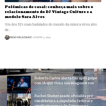
Polêmicas de casal: conheça mais sobre o
relacionamento do DJ Vintage Culture e a
modelo Sara Alves
Um dos DJ’s mais badalados do mundo da música virou alvo
de…
DIEGO VELÁZQUEZ
JANEIRO 5, 2024
Roberto Carlos alerta fãs após golpe
com IA que clona sua imagem e voz
JULHO 27, 2026
Rachel Sheherazade oficializa pré-
candidatura a deputada federal e
amplia presença de famosos na