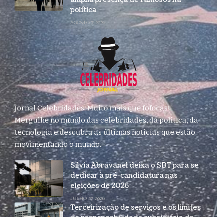
política
AGOSTO 7, 2026
Jornal Celebridades: Muito mais que fofocas!
Mergulhe no mundo das celebridades, da política, da
tecnologia e descubra as últimas notícias que estão
movimentando o mundo.
Silvia Abravanel deixa o SBT para se
dedicar à pré-candidatura nas
eleições de 2026
JULHO 27, 2026
Terceirização de serviços e os limites