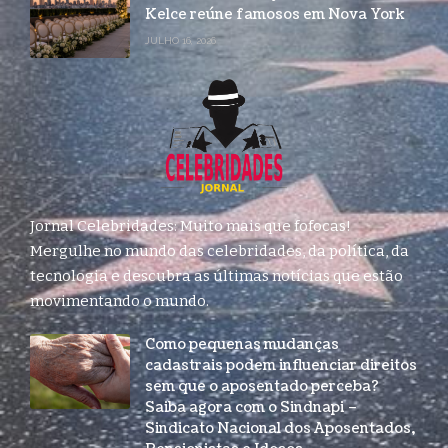
Kelce reúne famosos em Nova York
JULHO 16, 2026
Jornal Celebridades: Muito mais que fofocas!
Mergulhe no mundo das celebridades, da política, da
tecnologia e descubra as últimas notícias que estão
movimentando o mundo.
Como pequenas mudanças
cadastrais podem influenciar direitos
sem que o aposentado perceba?
Saiba agora com o Sindnapi –
Sindicato Nacional dos Aposentados,