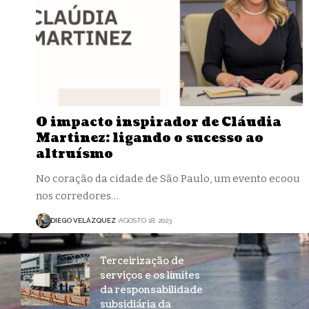
O impacto inspirador de Cláudia
Martinez: ligando o sucesso ao
altruísmo
No coração da cidade de São Paulo, um evento ecoou
nos corredores…
DIEGO VELÁZQUEZ
AGOSTO 18, 2023
Terceirização de
serviços e os limites
da responsabilidade
subsidiária da