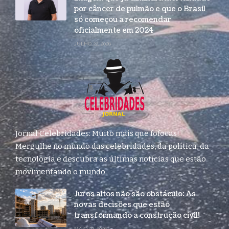
por câncer de pulmão e que o Brasil
só começou a recomendar
oficialmente em 2024
JULHO 22, 2026
Jornal Celebridades: Muito mais que fofocas!
Mergulhe no mundo das celebridades, da política, da
tecnologia e descubra as últimas notícias que estão
movimentando o mundo.
Juros altos não são obstáculo: As
novas decisões que estão
transformando a construção civil!
MAIO 22, 2026