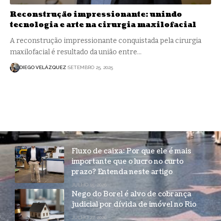
Reconstrução impressionante: unindo
tecnologia e arte na cirurgia maxilofacial
A reconstrução impressionante conquistada pela cirurgia
maxilofacial é resultado da união entre…
DIEGO VELÁZQUEZ
SETEMBRO 25, 2025
Fluxo de caixa: Por que ele é mais
importante que o lucro no curto
prazo? Entenda neste artigo
JULHO 15, 2026
Nego do Borel é alvo de cobrança
judicial por dívida de imóvel no Rio
JULHO 27, 2026