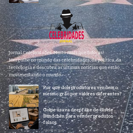
Jornal Celebridades: Muito mais que fofocas!
Mergulhe no mundo das celebridades, da política, da
tecnologia e descubra as últimas notícias que estão
movimentando o mundo.
Por que dois produtores vendem o
mesmo grão por valores diferentes?
AGOSTO 5, 2026
Golpe usava deepfake de Gisele
Bündchen para vender produtos
falsos
JULHO 16, 2026