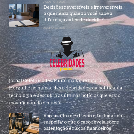
AGOSTO 7, 2026
Decisões reversíveis e irreversíveis:
o que muda quando você sabe a
diferença antes de decidir?
JULHO 24, 2026
Jornal Celebridades: Muito mais que fofocas!
Mergulhe no mundo das celebridades, da política, da
tecnologia e descubra as últimas notícias que estão
movimentando o mundo.
Vorcaro, luxo extremo e fortuna sob
suspeita: o que o caso revela sobre
ostentação e riscos financeiros