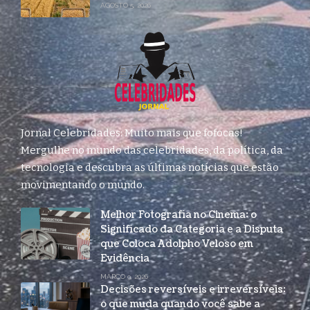
AGOSTO 5, 2026
Jornal Celebridades: Muito mais que fofocas!
Mergulhe no mundo das celebridades, da política, da
tecnologia e descubra as últimas notícias que estão
movimentando o mundo.
Melhor Fotografia no Cinema: o
Significado da Categoria e a Disputa
que Coloca Adolpho Veloso em
Evidência
MARÇO 9, 2026
Decisões reversíveis e irreversíveis:
o que muda quando você sabe a