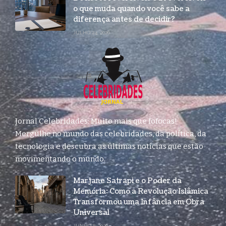
o que muda quando você sabe a
diferença antes de decidir?
JULHO 24, 2026
Jornal Celebridades: Muito mais que fofocas!
Mergulhe no mundo das celebridades, da política, da
tecnologia e descubra as últimas notícias que estão
movimentando o mundo.
Marjane Satrapi e o Poder da
Memória: Como a Revolução Islâmica
Transformou uma Infância em Obra
Universal
JUNHO 8, 2026