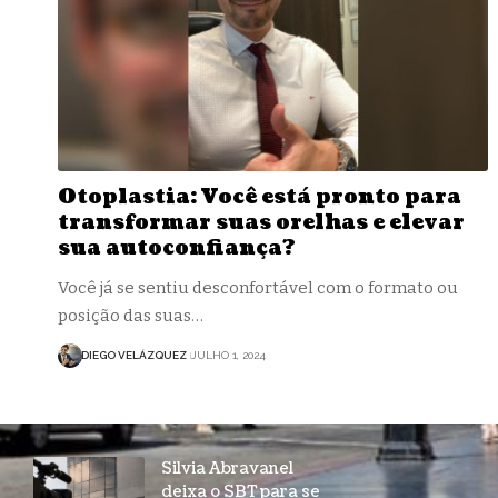
Otoplastia: Você está pronto para
transformar suas orelhas e elevar
sua autoconfiança?
Você já se sentiu desconfortável com o formato ou
posição das suas…
DIEGO VELÁZQUEZ
JULHO 1, 2024
Silvia Abravanel
deixa o SBT para se