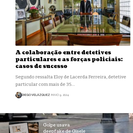
A colaboração entre detetives
particulares e as forças policiais:
casos de sucesso
Segundo ressalta Eloy de Lacerda Ferreira, detetive
particular com mais de 35…
DIEGO VELÁZQUEZ
MAIO 9, 2024
Golpe usava
deepfake de Gisele