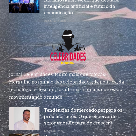
Rio Innovation Week, que destaca
inteligência artificial e futuro da
comunicação
AGOSTO 7, 2026
Jornal Celebridades: Muito mais que fofocas!
Mergulhe no mundo das celebridades, da política, da
tecnologia e descubra as últimas notícias que estão
movimentando o mundo.
Tendências do mercado pet para os
próximos anos: O que esperar do
setor que não para de crescer?
MAIO 26, 2026