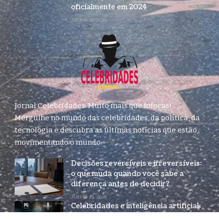
oficialmente em 2024
JULHO 22, 2026
Jornal Celebridades: Muito mais que fofocas!
Mergulhe no mundo das celebridades, da política, da
tecnologia e descubra as últimas notícias que estão
movimentando o mundo.
Decisões reversíveis e irreversíveis:
o que muda quando você sabe a
diferença antes de decidir?
JULHO 24, 2026
Celebridades e inteligência artificial:
por que estrelas estão correndo para