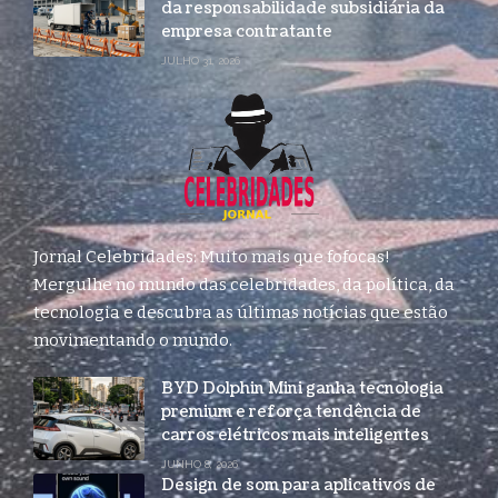
da responsabilidade subsidiária da
empresa contratante
JULHO 31, 2026
Jornal Celebridades: Muito mais que fofocas!
Mergulhe no mundo das celebridades, da política, da
tecnologia e descubra as últimas notícias que estão
movimentando o mundo.
BYD Dolphin Mini ganha tecnologia
premium e reforça tendência de
carros elétricos mais inteligentes
JUNHO 8, 2026
Design de som para aplicativos de