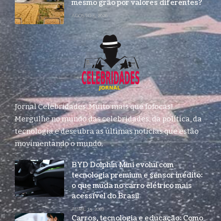
mesmo grão por valores diferentes?
AGOSTO 5, 2026
Jornal Celebridades: Muito mais que fofocas!
Mergulhe no mundo das celebridades, da política, da
tecnologia e descubra as últimas notícias que estão
movimentando o mundo.
BYD Dolphin Mini evolui com
tecnologia premium e sensor inédito:
o que muda no carro elétrico mais
acessível do Brasil
ABRIL 13, 2026
Carros, tecnologia e educação: Como