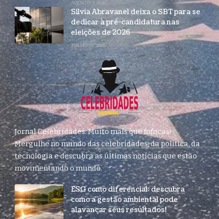
AGOSTO 7, 2026
Silvia Abravanel deixa o SBT para se
dedicar à pré-candidatura nas
eleições de 2026
JULHO 27, 2026
Jornal Celebridades: Muito mais que fofocas!
Mergulhe no mundo das celebridades, da política, da
tecnologia e descubra as últimas notícias que estão
movimentando o mundo.
ESG como diferencial: descubra
como a gestão ambiental pode
alavancar seus resultados!