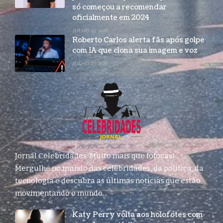
só começou a recomendar
oficialmente em 2024
JULHO 22, 2026
Roberto Carlos alerta fãs após golpe
com IA que clona sua imagem e voz
JULHO 27, 2026
Jornal Celebridades: Muito mais que fofocas!
Mergulhe no mundo das celebridades, da política, da
tecnologia e descubra as últimas notícias que estão
movimentando o mundo.
Katy Perry volta aos holofotes com