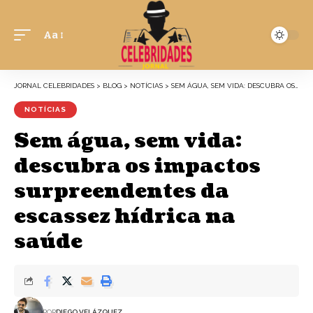
Aa
JORNAL CELEBRIDADES
>
BLOG
>
NOTÍCIAS
>
SEM ÁGUA, SEM VIDA: DESCUBRA OS IMPACTOS SURPREENDENTES DA ESCASSEZ HÍDRICA NA SAÚDE
NOTÍCIAS
Sem água, sem vida:
descubra os impactos
surpreendentes da
escassez hídrica na
saúde
POR
DIEGO VELÁZQUEZ