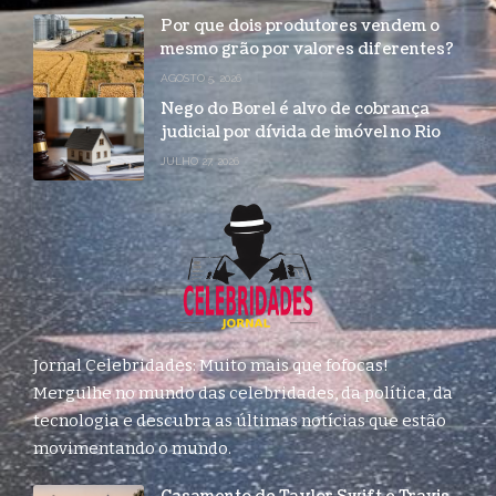
Por que dois produtores vendem o
mesmo grão por valores diferentes?
AGOSTO 5, 2026
Nego do Borel é alvo de cobrança
judicial por dívida de imóvel no Rio
JULHO 27, 2026
Jornal Celebridades: Muito mais que fofocas!
Mergulhe no mundo das celebridades, da política, da
tecnologia e descubra as últimas notícias que estão
movimentando o mundo.