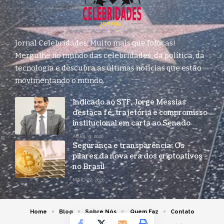
Jornal Celebridades: Muito mais que fofocas!
Mergulhe no mundo das celebridades, da política, da
tecnologia e descubra as últimas notícias que estão
movimentando o mundo.
Indicado ao STF, Jorge Messias
destaca fé, trajetória e compromisso
institucional em carta ao Senado
ABRIL 9, 2026
Segurança e transparência: Os
pilares da nova era dos criptoativos
no Brasil
MAIO 22, 2026
Home
Blog
Sobre Nós
Quem Faz
Contato