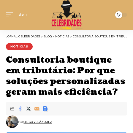
Aa
JORNAL CELEBRIDADES
>
BLOG
>
NOTÍCIAS
>
CONSULTORIA BOUTIQUE EM TRIBUTÁRIO: POR QUE SOLUÇÕES PERSONALIZADAS GERAM MAIS EFICIÊNCIA?
NOTÍCIAS
Consultoria boutique
em tributário: Por que
soluções personalizadas
geram mais eficiência?
POR
DIEGO VELÁZQUEZ